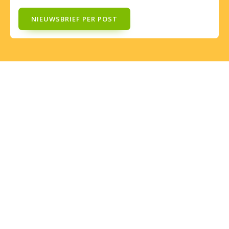
NIEUWSBRIEF PER POST
Veelgestelde vragen
Nieuwsbrief
Doneren
Privacybeleid
Volg ons!